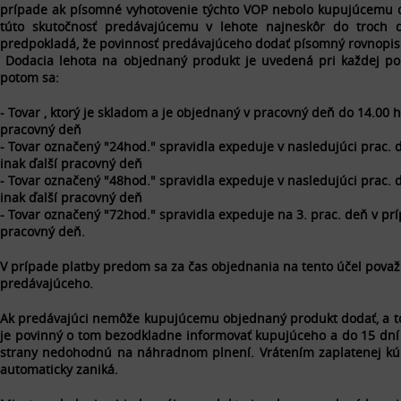
prípade ak písomné vyhotovenie týchto VOP nebolo kupujúcemu 
túto skutočnosť predávajúcemu v lehote najneskôr do troch 
predpokladá, že povinnosť predávajúceho dodať písomný rovnopis 
Dodacia lehota na objednaný produkt je uvedená pri každej pon
potom sa:
- Tovar , ktorý je skladom a je objednaný v pracovný deň do 14.00 h
pracovný deň
- Tovar označený "24hod." spravidla expeduje v nasledujúci prac. 
inak ďalší pracovný deň
- Tovar označený "48hod." spravidla expeduje v nasledujúci prac. 
inak ďalší pracovný deň
- Tovar označený "72hod." spravidla expeduje na 3. prac. deň v pr
pracovný deň.
V prípade platby predom sa za čas objednania na tento účel považ
predávajúceho.
Ak predávajúci nemôže kupujúcemu objednaný produkt dodať, a to 
je povinný o tom bezodkladne informovať kupujúceho a do 15 dní
strany nedohodnú na náhradnom plnení. Vrátením zaplatenej kú
automaticky zaniká.