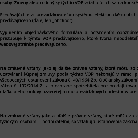
osoby.
Zmeny alebo odchýlky t
ýchto
VOP vzťahujúcich sa na konkr
Predávajúci je aj prevádzkovateľom systému elektronického obch
predávajúceho (ďalej len „obchod“).
Vyplnením objednávkového formulára a potvrdením oboznámeni
pristupuje k týmto VOP predávajúceho, ktoré tvoria neoddelite
webovej stránke predávajúceho.
Na zmluvné vzťahy (ako aj ďalšie právne vzťahy, ktoré môžu zo 
uzatváraní kúpnej zmluvy podľa týchto VOP nekonajú v rámci pr
všeobecných ustanovení zákona č. 40/1964 Zb. Občiansky zákonník
zákon č. 102/2014 Z. z. o ochrane spotrebiteľa pre predaji tova
diaľku alebo zmluvy uzavretej mimo prevádzkových priestorov pred
Na zmluvné vzťahy (ako aj ďalšie právne vzťahy, ktoré môžu zo 
fyzickými osobami – podnikateľmi, sa vzťahujú ustanovenia zákona