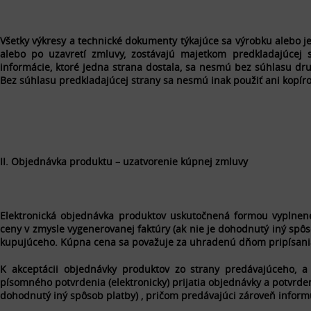
Všetky výkresy a technické dokumenty týkajúce sa výrobku alebo je
alebo po uzavretí zmluvy, zostávajú majetkom predkladajúcej s
informácie, ktoré jedna strana dostala, sa nesmú bez súhlasu druh
Bez súhlasu predkladajúcej strany sa nesmú inak použiť ani kopíro
II. Objednávka produktu – uzatvorenie kúpnej zmluvy
Elektronická objednávka produktov uskutočnená formou vyplne
ceny v zmysle vygenerovanej faktúry (ak nie je dohodnutý iný spô
kupujúceho. Kúpna cena sa považuje za uhradenú dňom pripísani
K akceptácii objednávky produktov zo strany predávajúceho, 
písomného potvrdenia (elektronicky) prijatia objednávky a potvrde
dohodnutý iný spôsob platby) , pričom predávajúci zároveň infor