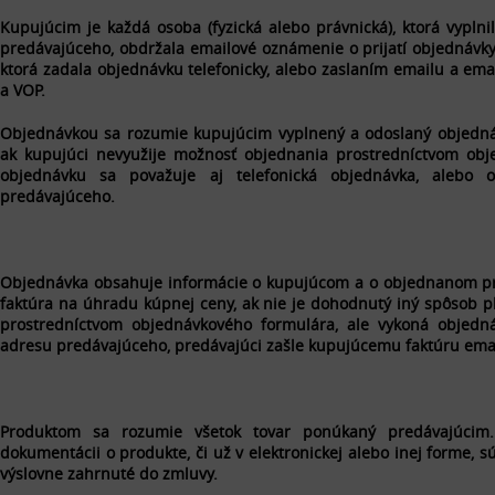
Kupujúcim je každá osoba (fyzická alebo právnická), ktorá vypln
predávajúceho, obdržala emailové oznámenie o prijatí objednávky
ktorá zadala objednávku telefonicky, alebo zaslaním emailu a em
a VOP.
Objednávkou sa rozumie kupujúcim vyplnený a odoslaný objedná
ak kupujúci nevyužije možnosť objednania prostredníctvom obj
objednávku sa považuje aj telefonická objednávka, alebo
predávajúceho.
Objednávka obsahuje informácie o kupujúcom a o objednanom pr
faktúra na úhradu kúpnej ceny, ak nie je dohodnutý iný spôsob p
prostredníctvom objednávkového formulára, ale vykoná objedná
adresu predávajúceho, predávajúci zašle kupujúcemu faktúru emai
Produktom sa rozumie všetok tovar ponúkaný predávajúcim.
dokumentácii o produkte, či už v elektronickej alebo inej forme,
výslovne zahrnuté do zmluvy.