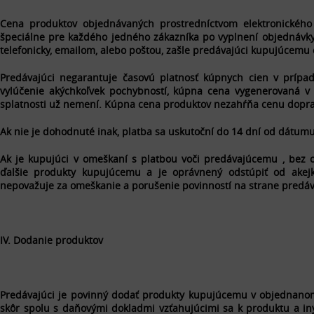
Cena produktov objednávaných prostredníctvom elektronického
špeciálne pre každého jedného zákazníka po vyplnení objednávk
telefonicky, emailom, alebo poštou, zašle predávajúci kupujúcem
Predávajúci negarantuje časovú platnosť kúpnych cien v prípa
vylúčenie akýchkoľvek pochybností, kúpna cena vygenerovaná v 
splatnosti už nemení. Kúpna cena produktov nezahŕňa cenu doprav
Ak nie je dohodnuté inak, platba sa uskutoční do 14 dní od dátumu
Ak je kupujúci v omeškaní s platbou voči predávajúcemu , bez 
ďalšie produkty kupujúcemu a je oprávnený odstúpiť od akejk
nepovažuje za omeškanie a porušenie povinností na strane predá
IV. Dodanie produktov
Predávajúci je povinný dodať produkty kupujúcemu v objednanom 
skôr spolu s daňovými dokladmi vzťahujúcimi sa k produktu a iný