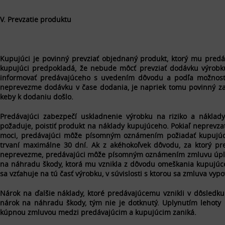
V. Prevzatie produktu
Kupujúci je povinný prevziať objednaný produkt, ktorý mu predá
kupujúci predpokladá, že nebude môcť prevziať dodávku výrobk
informovať predávajúceho s uvedením dôvodu a podľa možnosti
neprevezme dodávku v čase dodania, je napriek tomu povinný zap
keby k dodaniu došlo.
Predávajúci zabezpečí uskladnenie výrobku na riziko a náklady
požaduje, poistiť produkt na náklady kupujúceho. Pokiaľ neprevz
moci, predávajúci môže písomným oznámením požiadať kupujúce
trvaní maximálne 30 dní. Ak z akéhokoľvek dôvodu, za ktorý pr
neprevezme, predávajúci môže písomným oznámením zmluvu úplne
na náhradu škody, ktorá mu vznikla z dôvodu omeškania kupujúce
sa vzťahuje na tú časť výrobku, v súvislosti s ktorou sa zmluva vyp
Nárok na ďalšie náklady, ktoré predávajúcemu vznikli v dôsledku
nárok na náhradu škody, tým nie je dotknutý. Uplynutím lehoty
kúpnou zmluvou medzi predávajúcim a kupujúcim zaniká.