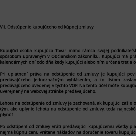
VII. Odstúpenie kupujúceho od kúpnej zmluvy
Kupujúci
-osoba kupujúca Tovar mimo rámca svojej podnikateľske
spôsobom upraveným v Občianskom zákonníku. Kupujúci má práv
kalendárnych dní odo dňa kedy kupujúci alebo ním určená tretia
Pri uplatnení práva na odstúpenie od zmluvy je kupujúci pov
predávajúceho jednoznačným vyhlásením, a to listom zasla
predávajúceho uvedenej v týchto VOP. Na tento účel môže kupujúci
uverejnený na webovej stránke predávajúceho.
Lehota na odstúpenie od zmluvy je zachovaná, ak kupujúci zašle
tým, ako uplynie lehota na odstúpenie od zmluvy, teda najnesk
plynúť.
Po odstúpení od zmluvy vráti predávajúci kupujúcemu všetky platb
najmä kúpnu cenu vrátane nákladov na doručenie tovaru kupujúce