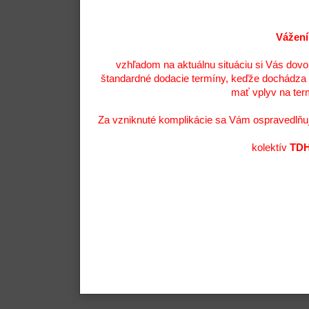
Vážení
vzhľadom na aktuálnu situáciu si Vás dov
štandardné dodacie termíny, keďže dochádza 
mať vplyv na ter
Za vzniknuté komplikácie sa Vám ospravedlňu
kolektív
TDH 