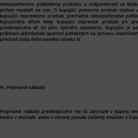
Nebezpečenstvo poškodenia produktu a zodpovednosť za škodu
pričom nezáleží na tom, či kupujúci prevezme produkt osobne 
kupujúci neprevezme produkt, prechádza nebezpečenstvo poško
kupujúceho dňom kedy kupujúci neprevzal produkt pri pr
predávajúceho až do jeho úplného zaplatenia. Kupujúci je po
prijímaní akýchkoľvek opatrení potrebných na ochranu vlastnícke
prechod rizika definovaného odseku IV.
VI. Prepravné náklady
Prepravné náklady predávajúceho nie sú zahrnuté v kúpnej cen
tovaru v obchode alebo v cenovej ponuke zaslanej emailom a kupuj