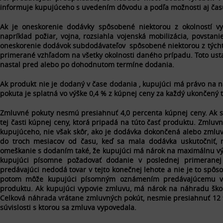
informuje kupujúceho s uvedením dôvodu a podľa možnosti aj čas
Ak je oneskorenie dodávky spôsobené niektorou z okolností vy
napríklad požiar, vojna, rozsiahla vojenská mobilizácia, povsta
oneskorenie dodávok subdodávateľov spôsobené niektorou z týchto 
primerané vzhľadom na všetky okolnosti daného prípadu. Toto ust
nastal pred alebo po dohodnutom termíne dodania.
Ak produkt nie je dodaný v čase dodania , kupujúci má právo na 
pokuta je splatná vo výške 0,4 % z kúpnej ceny za každý ukončený
Zmluvné pokuty nesmú presiahnuť 4,0 percenta kúpnej ceny. Ak sa
tej časti kúpnej ceny, ktorá pripadá na túto časť produktu. Zmluv
kupujúceho, nie však skôr, ako je dodávka dokončená alebo zmlu
do troch mesiacov od času, keď sa mala dodávka uskutočniť, n
omeškanie s dodaním také, že kupujúci má nárok na maximálnu výš
kupujúci písomne požadovať dodanie v poslednej primeranej
predávajúci nedodá tovar v tejto konečnej lehote a nie je to spô
potom môže kupujúci písomným oznámením predávajúcemu vyp
produktu. Ak kupujúci vypovie zmluvu, má nárok na náhradu ško
Celková náhrada vrátane zmluvných pokút, nesmie presiahnuť 12 % 
súvislosti s ktorou sa zmluva vypovedala.