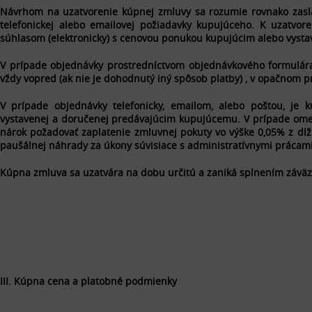
Návrhom na uzatvorenie kúpnej zmluvy sa rozumie rovnako zasl
telefonickej alebo emailovej požiadavky kupujúceho. K uzatv
súhlasom (elektronicky) s cenovou ponukou kupujúcim alebo vyst
V prípade objednávky prostredníctvom objednávkového formulára
vždy vopred (ak nie je dohodnutý iný spôsob platby) , v opačnom 
V prípade objednávky telefonicky, emailom, alebo poštou, je 
vystavenej a doručenej predávajúcim kupujúcemu. V prípade ome
nárok požadovať zaplatenie zmluvnej pokuty vo výške 0,05% z dl
paušálnej náhrady za úkony súvisiace s administratívnymi prácam
Kúpna zmluva sa uzatvára na dobu určitú a zaniká splnením závä
III. Kúpna cena a platobné podmienky