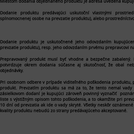
Miestom dodania objednaného produktu je adresa uvedená kupuj
Dodanie produktu predávajúci uskutoční vlastnými prostr
splnomocnenej osobe na prevzatie produktu), alebo prostredníctvom
Dodanie produktu je uskutočnené jeho odovzdaním kupujúc
prevzatie produktu), resp. jeho odovzdaním prvému prepravcovi n
Prepravovaný produkt musí byť vhodne a bezpečne zabalený. 
potvrdzuje okrem dodania súčasne aj skutočnosť, že obal ne
objednávky.
Pri osobnom odbere v prípade viditeľného poškodenia produktu, p
produkt. Prevzatím produktu sa má za to, že tento nemal vady z
zásielkovom dodaní je kupujúci zároveň povinný vyznačiť pozn
liste s výstižným opisom tohto poškodenia, a to okamžite pri prevz
10 dní od prevzatia ak ide o vady skryté. Všetky neskôr oznámen
kvality produktu nebudú zo strany predávajúceho akceptované.