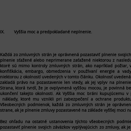
IX. Vyššia moc a predpokladané neplnenie.
Každá zo zmluvných strán je oprávnená pozastaviť plnenie svojich
plnenie sťažené alebo neprimerane zaťažené niektorou z nasleduj
ktoré sú mimo kontroly zmluvných strán, ako napríklad požiar, vo
konfiškácia, embargo, obmedzenia v používaní energie a vad
niektorou z okolností uvedených v tomto článku. Okolnosť uvedená 
zakladá právo na pozastavenie len vtedy, ak jej vplyv na plnen
Strana, ktorá tvrdí, že je ovplyvnená vyššou mocou, je povinná
ukončení takejto okolnosti. Ak
Vyššia moc bráni kupujúcemu v p
náklady, ktoré mu vznikli pri zabezpečení a ochrane produktu
Všeobecných podmienok, každá zo zmluvných strán je oprávne
strane, ak je plnenie zmluvy pozastavené na základe vyššej moci na
Bez ohľadu na ostatné ustanovenia týchto všeobecných podmie
pozastaviť plnenie svojich záväzkov vyplývajúcich zo zmluvy, ak 