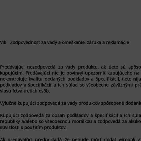
VIII. Zodpovednosť za vady a omeškanie, záruka a reklamácie
Predávajúci nezodpovedá za vady produktu, ak tieto sú spôso
kupujúcim. Predávajúci nie je povinný upozorniť kupujúceho na n
nekontroluje kvalitu dodaných podkladov a špecifikácií, tieto 
podkladov a špecifikácií a ich súlad so všeobecne záväznými p
vlastníctva tretích osôb.
Výlučne kupujúci zodpovedá za vady produktov spôsobené dodaním 
Kupujúci zodpovedá za obsah podkladov a špecifikácií a ich sú
republiky a/alebo so všeobecnou morálkou a zodpovedá za akúko
súvislosti s použitím produktov.
Ak predávajúci predpokladá, že nebude môcť dodať výrobok 