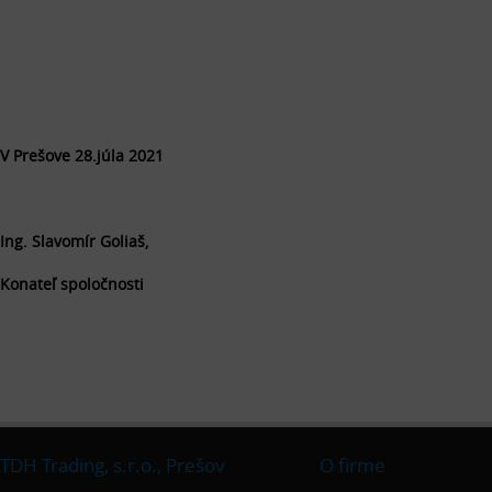
V Prešove 28.júla 2021
Ing. Slavomír Goliaš,
Konateľ spoločnosti
TDH Trading, s.r.o., Prešov
O firme