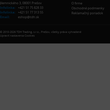
Jilemnického 3, 08001 Prešov
O firme
Infolinka:
+421 51 75 828 33
Obchodné podmienky
Infolinka:
+421 51 77 313 55
Reklamačný poriadok
Email:
eshop@tdh.sk
© 2010-2026 TDH Trading, s.r.o., Prešov, všetky práva vyhradené
Upraviť nastavenia Cookies