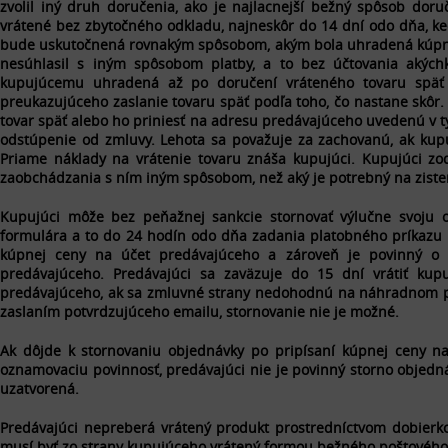
zvolil iný druh doručenia, ako je najlacnejší bežný spôsob dor
vrátené bez zbytočného odkladu, najneskôr do 14 dní odo dňa, k
bude uskutočnená rovnakým spôsobom, akým bola uhradená kúpna 
nesúhlasil s iným spôsobom platby, a to bez účtovania akýchk
kupujúcemu uhradená až po doručení vráteného tovaru späť
preukazujúceho zaslanie tovaru späť podľa toho, čo nastane skôr.
tovar späť alebo ho priniesť na adresu predávajúceho uvedenú v 
odstúpenie od zmluvy. Lehota sa považuje za zachovanú, ak kupu
Priame náklady na vrátenie tovaru znáša kupujúci. Kupujúci zo
zaobchádzania s ním iným spôsobom, než aký je potrebný na zisteni
Kupujúci môže bez peňažnej sankcie stornovať výlučne svoju 
formulára a to do 24 hodín odo dňa zadania platobného príkazu 
kúpnej ceny na účet predávajúceho a zároveň je povinný o u
predávajúceho. Predávajúci sa zaväzuje do 15 dní vrátiť kup
predávajúceho, ak sa zmluvné strany nedohodnú na náhradnom pl
zaslaním potvrdzujúceho emailu, stornovanie nie je možné.
Ak dôjde k stornovaniu objednávky po pripísaní kúpnej ceny na
oznamovaciu povinnosť, predávajúci nie je povinný storno objedn
uzatvorená.
Predávajúci nepreberá vrátený produkt prostredníctvom dobierk
musí byť zo strany kupujúceho vrátený formou bežného poštového 