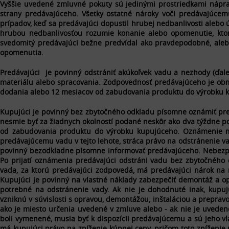
Vyššie uvedené zmluvné pokuty sú jedinými prostriedkami nápr
strany predávajúceho. Všetky ostatné nároky voči predávajúce
prípadov, keď sa predávajúci dopustil hrubej nedbanlivosti aleb
hrubou nedbanlivosťou rozumie konanie alebo opomenutie, kto
svedomitý predávajúci bežne predvídal ako pravdepodobné, aleb
opomenutia.
Predávajúci je povinný odstrániť akúkoľvek vadu a nezhody (ďalej
materiálu alebo spracovania. Zodpovednosť predávajúceho je obm
dodania alebo 12 mesiacov od zabudovania produktu do výrobku 
Kupujúci je povinný bez zbytočného odkladu písomne oznámiť pre
nesmie byť za žiadnych okolností podané neskôr ako dva týždne p
od zabudovania produktu do výrobku kupujúceho. Oznámenie m
predávajúcemu vadu v tejto lehote, stráca právo na odstránenie va
povinný bezodkladne písomne informovať predávajúceho. Nebezpe
Po prijatí oznámenia predávajúci odstráni vadu bez zbytočného 
vada, za ktorú predávajúci zodpovedá, má predávajúci nárok na 
Kupujúci je povinný na vlastné náklady zabezpečiť demontáž a op
potrebné na odstránenie vady. Ak nie je dohodnuté inak, kupuj
vzniknú v súvislosti s opravou, demontážou, inštaláciou a prepra
ako je miesto určenia uvedené v zmluve alebo - ak nie je uveden
boli vymenené, musia byť k dispozícii predávajúcemu a sú jeho v
má kupujúci právo na zníženie kúpnej ceny, pričom toto zníženie