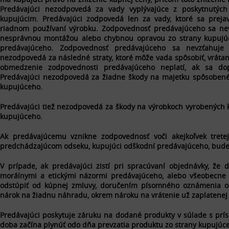
Predávajúci nezodpovedá za vady vyplývajúce z poskytnutých 
kupujúcim. Predávajúci zodpovedá len za vady, ktoré sa prej
riadnom
používaní výrobku. Zodpovednosť predávajúceho sa ne
nesprávnou montážou alebo chybnou opravou zo strany kupujú
predávajúceho. Zodpovednosť predávajúceho sa nevzťahuje
nezodpovedá za následné straty, ktoré môže vada spôsobiť, vrátane
obmedzenie zodpovednosti predávajúceho neplatí, ak sa dop
Predávajúci nezodpovedá za žiadne škody na majetku spôsobené 
kupujúceho.
Predávajúci tiež nezodpovedá za škody na výrobkoch vyrobených 
kupujúceho.
Ak predávajúcemu vznikne zodpovednosť voči akejkoľvek trete
predchádzajúcom odseku, kupujúci odškodní predávajúceho, bude 
V prípade, ak predávajúci zistí pri spracúvaní objednávky, že
morálnymi a etickými názormi predávajúceho, alebo všeobecne 
odstúpiť od kúpnej zmluvy, doručením písomného oznámenia o 
nárok na žiadnu náhradu, okrem nároku na vrátenie už zaplatenej
Predávajúci poskytuje záruku na dodané produkty v súlade s prí
doba začína plynúť odo dňa prevzatia produktu zo strany kupujúc