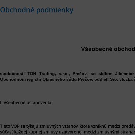
Obchodné podmienky
Všeobecné obchod
spoločnosti TDH Trading, s.r.o., Prešov, so sídlom Jilemni
Obchodnom registri Okresného súdu Prešov, oddiel: Sro, vložka č.
I. Všeobecné ustanovenia
Tieto VOP sa t
ýkajú
zmluvných vzťahov, ktoré vzniknú medzi predá
súčasť každej kúpnej zmluvy uzatvorenej medzi zmluvnými stranam