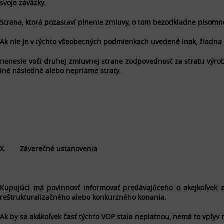
svoje záväzky.
Strana, ktorá pozastaví plnenie zmluvy, o tom bezodkladne písomn
Ak nie je v týchto všeobecných podmienkach uvedené inak, žiadna
nenesie voči druhej zmluvnej strane zodpovednosť za stratu výroby,
iné následné alebo nepriame straty.
X. Záverečné ustanovenia
Kupujúci má povinnosť informovať predávajúceho o akejkoľvek zm
reštrukturalizačného alebo konkurzného konania.
Ak by sa akákoľvek časť týchto VOP stala neplatnou, nemá to vplyv 